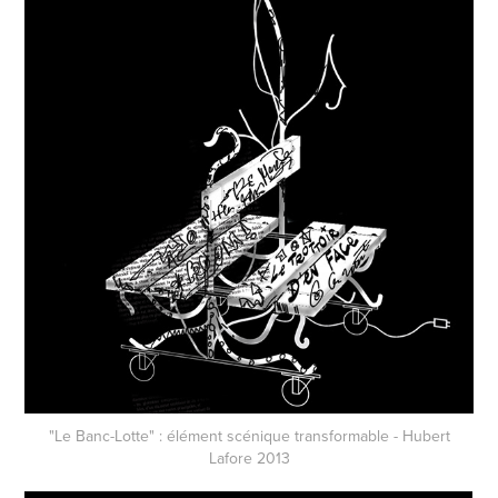
"Le Banc-Lotte" : élément scénique transformable - Hubert
Lafore 2013