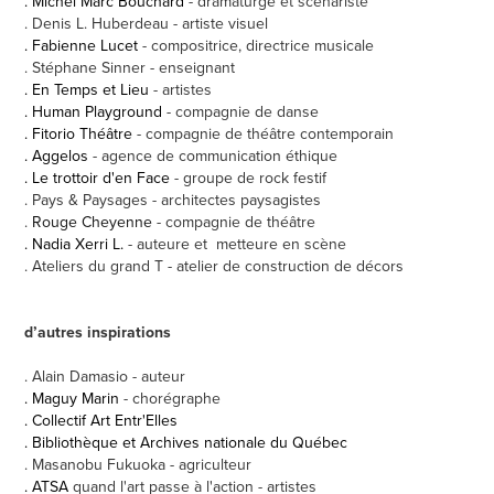
. Michel Marc Bouchard
- dramaturge et scénariste
. Denis L. Huberdeau - artiste visuel
.
Fabienne Lucet
- compositrice, directrice musicale
. Stéphane Sinner - enseignant
. En Temps et Lieu
- artistes
. Human Playground
- compagnie de danse
. Fitorio Théâtre
- compagnie de théâtre contemporain
. Aggelos
- agence de communication éthique
. Le trottoir d'en Face
- groupe de rock festif
. Pays & Paysages - architectes paysagistes
.
Rouge Cheyenne
- compagnie de théâtre
. Nadia Xerri L.
- auteure et metteure en scène
.
Ateliers du grand T - atelier de construction de décors
d’autres inspirations
. Alain Damasio - auteur
. Maguy Marin
- chorégraphe
. Collectif Art Entr'Elles
. Bibliothèque et Archives nationale du Québec
. Masanobu Fukuoka - agriculteur
. ATSA
quand l'art passe à l'action - artistes