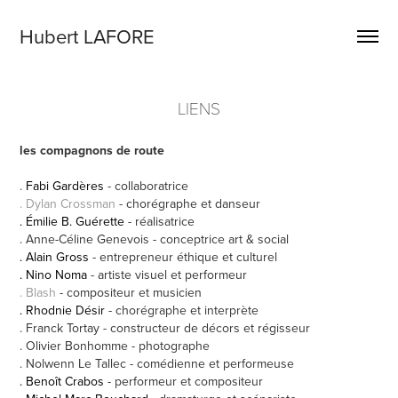
Hubert LAFORE
LIENS
les compagnons de route
.
Fabi Gardères
- collaboratrice
.
Dylan Crossman
- chorégraphe et danseur
. Émilie B. Guérette
- réalisatrice
. Anne-Céline Genevois - conceptrice art & social
. Alain Gross
- entrepreneur éthique et culturel
. Nino Noma
- artiste visuel et performeur
. Blash
- compositeur et musicien
.
Rhodnie Désir
-
chorégraphe et interprète
. Franck Tortay - constructeur de décors et régisseur
. Olivier Bonhomme - photographe
. Nolwenn Le Tallec - comédienne et performeuse
. Benoît Crabos
- performeur et compositeur